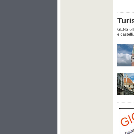
Turi
GENS offre
e castelli