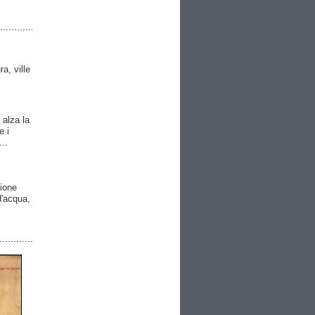
ra, ville
 alza la
e i
..
gione
 d'acqua,