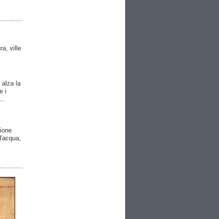
ra, ville
 alza la
e i
..
gione
 d'acqua,