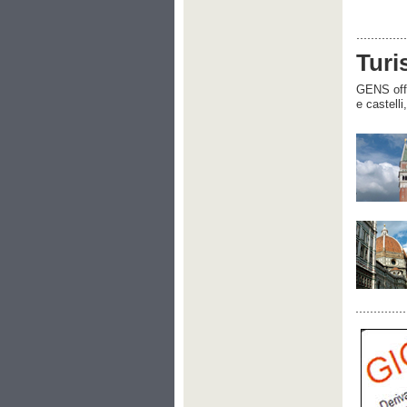
Turi
GENS offre
e castelli