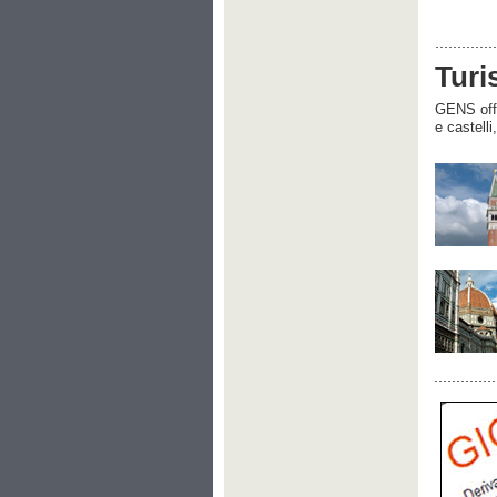
Turi
GENS offre
e castelli