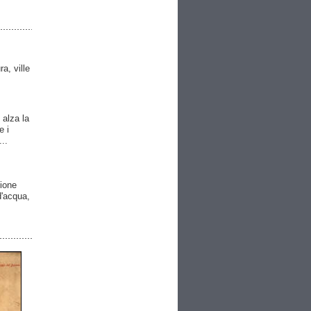
ra, ville
 alza la
e i
..
gione
 d'acqua,