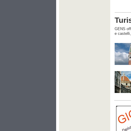
Turi
GENS offre
e castelli