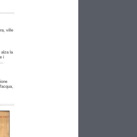
ra, ville
 alza la
e i
..
gione
 d'acqua,