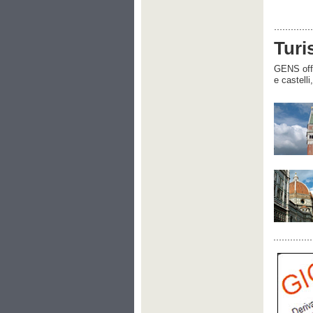
Turi
GENS offre
e castelli