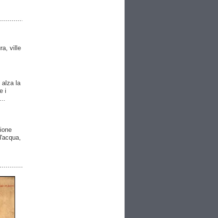
ra, ville
 alza la
e i
..
gione
 d'acqua,