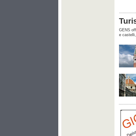
Turi
GENS offre
e castelli