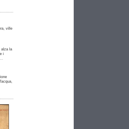
ra, ville
 alza la
e i
..
gione
 d'acqua,