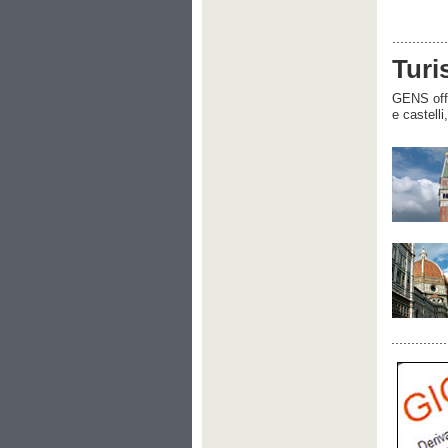
Turi
GENS offre
e castelli