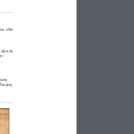
ra, ville
 alza la
e i
..
gione
 d'acqua,