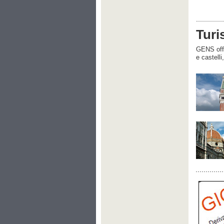
Turi
GENS offre
e castelli