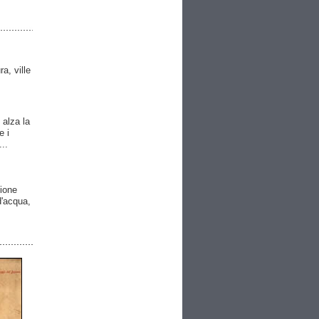
ra, ville
 alza la
e i
..
gione
 d'acqua,