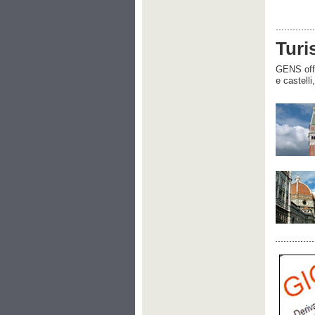
Turi
GENS offre
e castelli