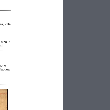
ra, ville
 alza la
e i
..
gione
 d'acqua,