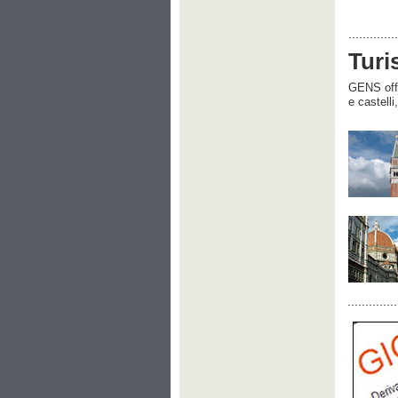
Turi
GENS offre
e castelli