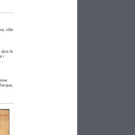
ra, ville
 alza la
e i
..
gione
 d'acqua,