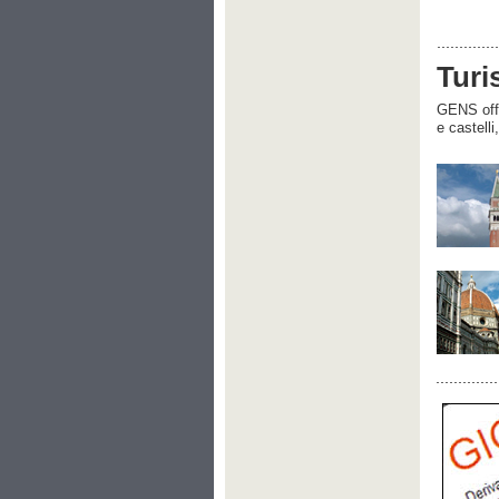
Turi
GENS offre
e castelli