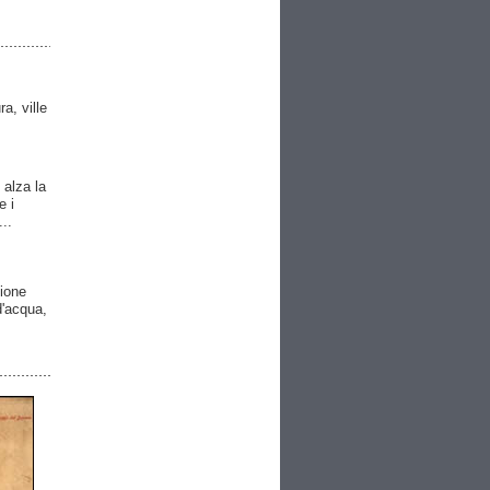
ra, ville
 alza la
e i
..
gione
 d'acqua,